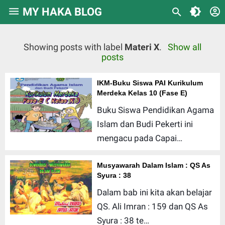
/*Lazyload Gambar Artikel*/
MY HAKA BLOG
Showing posts with label
Materi X
.
Show all
posts
IKM-Buku Siswa PAI Kurikulum
Merdeka Kelas 10 (Fase E)
Buku Siswa Pendidikan Agama
Islam dan Budi Pekerti ini
mengacu pada Capai…
Musyawarah Dalam Islam : QS As
Syura : 38
Dalam bab ini kita akan belajar
QS. Ali Imran : 159 dan QS As
Syura : 38 te…