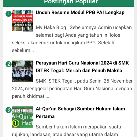
Postingan Populer
Unduh Resume Modul PPG PAI Lengkap
My Haka Blog . Sebelumnya Admin ucapkan
selamat bagi Anda yang tahun ini lolos
seleksi akademik untuk mengikuti PPG. Setelah
sebelum...
Perayaan Hari Guru Nasional 2024 di SMK
ISTEK Tegal: Meriah dan Penuh Makna
SMK ISTEK Tegal , pada Senin, 25 November
2024, menggelar peringatan Hari Guru Nasional dengan
penuh khidmat ...
Al-Qur'an Sebagai Sumber Hukum Islam
Pertama
Sumber hukum Islam merupakan suatu
rujukan, landasan, atau dasar yang utama dalam