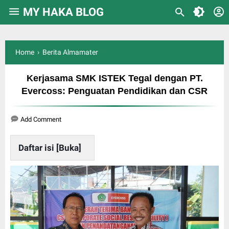
/*Lazyload Gambar Artikel*/
MY HAKA BLOG
Home
›
Berita Almamater
Kerjasama SMK ISTEK Tegal dengan PT.
Evercoss: Penguatan Pendidikan dan CSR
Add Comment
Daftar isi [
Buka
]